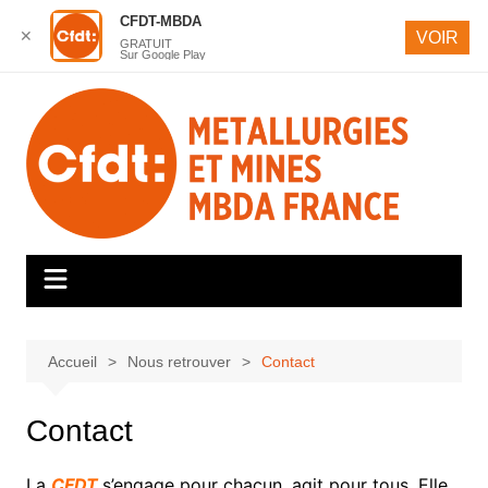
CFDT-MBDA
✕
VOIR
GRATUIT
Sur Google Play
Aller
au
contenu
Accueil
Nous retrouver
Contact
Contact
La
CFDT
s’engage pour chacun, agit pour tous. Elle