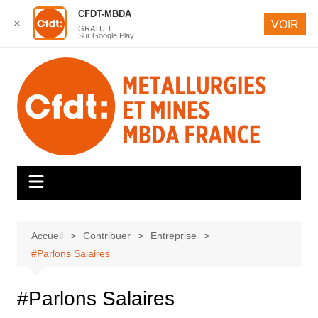
CFDT-MBDA
✕
VOIR
GRATUIT
Sur Google Play
Aller
au
contenu
Accueil
Contribuer
Entreprise
#Parlons Salaires
#Parlons Salaires