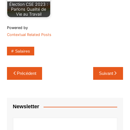
Élection CSE 2023 :
Parlons Qualité de
Vie au Travail
Powered by
Contextual Related Posts
Salaires
Navigation
Précédent
Suivant
de
l’article
Newsletter