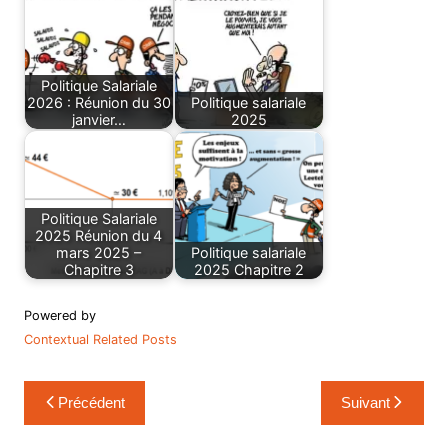
Politique Salariale
2026 : Réunion du 30
Politique salariale
janvier…
2025
Politique Salariale
2025 Réunion du 4
mars 2025 –
Politique salariale
Chapitre 3
2025 Chapitre 2
Powered by
Contextual Related Posts
Navigation
Précédent
Suivant
de