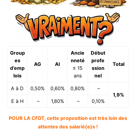
Group
Ancie
Début
es
nneté
profe
AG
AI
Total
d’emp
≤ 15
ssion
lois
ans
nel
A à D
0,50%
0,60%
0,80%
–
1,9%
E à H
–
1,80%
–
0,10%
POUR LA CFDT, cette proposition est très loin des
attentes des salarié(e)s !