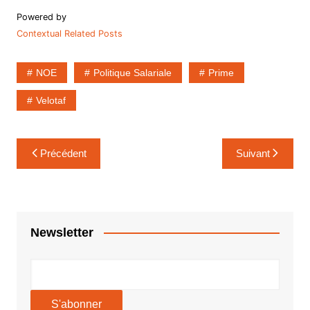
Powered by
Contextual Related Posts
NOE
Politique Salariale
Prime
Velotaf
Navigation
Précédent
Suivant
de
l’article
Newsletter