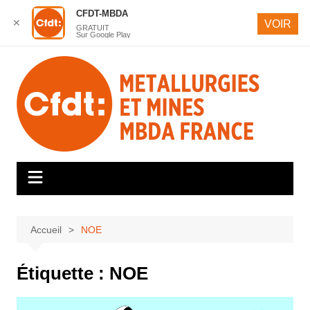
CFDT-MBDA
✕
VOIR
GRATUIT
Sur Google Play
Aller
au
contenu
Accueil
NOE
Étiquette :
NOE