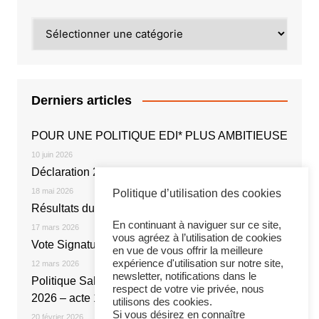
Catégories
Derniers articles
POUR UNE POLITIQUE EDI* PLUS AMBITIEUSE
10 juin 2026
Déclaration 2026
18 mai 2026
Politique d’utilisation des cookies
Résultats du vote électronique
En continuant à naviguer sur ce site,
17 mars 2026
vous agréez à l’utilisation de cookies
Vote Signature de l’Accord NOE 2026
en vue de vous offrir la meilleure
expérience d'utilisation sur notre site,
12 mars 2026
newsletter, notifications dans le
Politique Salariale 2026 : Réunion du 20 février
respect de votre vie privée, nous
2026 – acte 1
utilisons des cookies.
Si vous désirez en connaître
20 février 2026