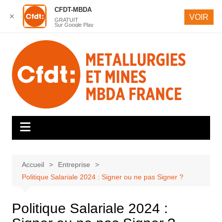
CFDT-MBDA
✕
VOIR
GRATUIT
Sur Google Play
Aller
au
contenu
Accueil
Entreprise
Politique Salariale 2024 : Signer ou ne pas Signer ?
Politique Salariale 2024 :