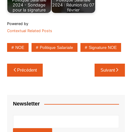
2024 - Sondage
2024 : Réunion du 07
pour la signature
février
Powered by
Contextual Related Posts
NOE
Politique Salariale
Signature NOE
Navigation
Précédent
Suivant
de
l’article
Newsletter