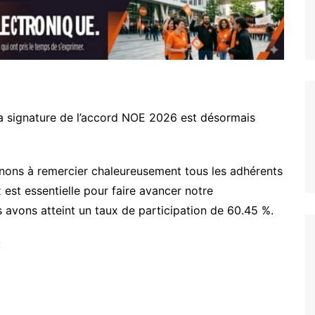
un coup de pouce pour votre
Les accords
logement
Vie au Travail
la signature de l’accord NOE 2026 est désormais
enons à remercier chaleureusement tous les adhérents
x est essentielle pour faire avancer notre
s avons atteint un taux de participation de 60.45 %.
: