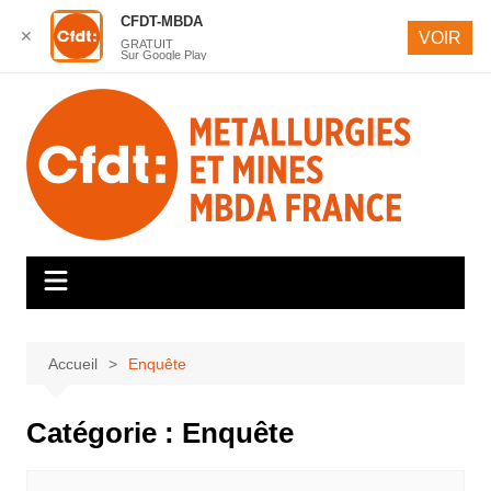
CFDT-MBDA
✕
VOIR
GRATUIT
Sur Google Play
Aller
au
contenu
Accueil
Enquête
Catégorie :
Enquête