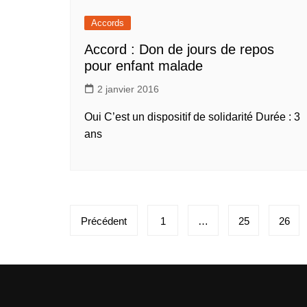
Accords
Accord : Don de jours de repos
pour enfant malade
2 janvier 2016
Oui C’est un dispositif de solidarité Durée : 3
ans
Pagination
Précédent
1
…
25
26
des
publications