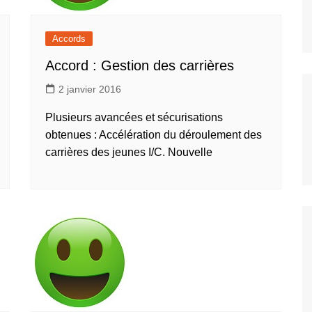
un coup de pouce pour votre
Les accords
logement
Vie au Travail
Accords
Accord : Gestion des carrières
2 janvier 2016
Plusieurs avancées et sécurisations
obtenues : Accélération du déroulement des
carrières des jeunes I/C. Nouvelle