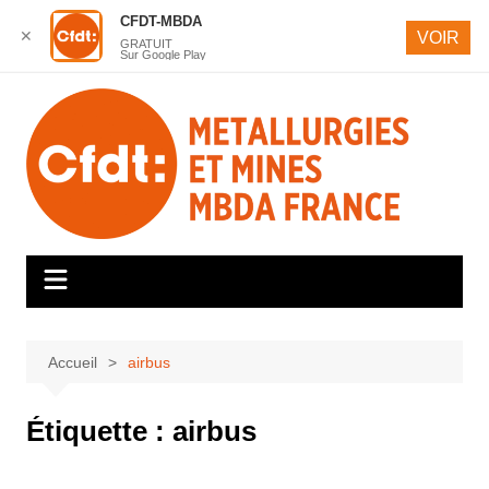
CFDT-MBDA
✕
VOIR
GRATUIT
Sur Google Play
Aller
au
contenu
Accueil
airbus
Étiquette :
airbus