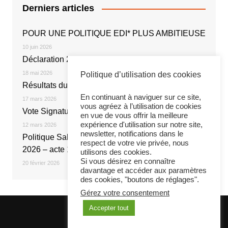
Derniers articles
POUR UNE POLITIQUE EDI* PLUS AMBITIEUSE
10 juin 2026
Déclaration 2026
18 mai 2026
Politique d’utilisation des cookies
Résultats du vote électronique
En continuant à naviguer sur ce site,
17 mars 2026
vous agréez à l’utilisation de cookies
Vote Signature de l’Accord NOE 2026
en vue de vous offrir la meilleure
expérience d'utilisation sur notre site,
12 mars 2026
newsletter, notifications dans le
Politique Salariale 2026 : Réunion du 20 février
respect de votre vie privée, nous
2026 – acte 1
utilisons des cookies.
Si vous désirez en connaître
20 février 2026
davantage et accéder aux paramètres
des cookies, "boutons de réglages".
Gérez votre consentement
Accepter tout