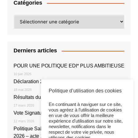
Catégories
Catégories
Derniers articles
POUR UNE POLITIQUE EDI* PLUS AMBITIEUSE
10 juin 2026
Déclaration 2026
18 mai 2026
Politique d’utilisation des cookies
Résultats du vote électronique
En continuant à naviguer sur ce site,
17 mars 2026
vous agréez à l’utilisation de cookies
Vote Signature de l’Accord NOE 2026
en vue de vous offrir la meilleure
expérience d'utilisation sur notre site,
12 mars 2026
newsletter, notifications dans le
Politique Salariale 2026 : Réunion du 20 février
respect de votre vie privée, nous
2026 – acte 1
utilisons des cookies.