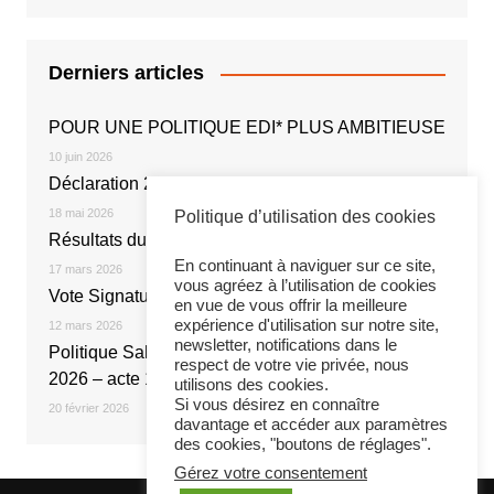
Derniers articles
POUR UNE POLITIQUE EDI* PLUS AMBITIEUSE
10 juin 2026
Déclaration 2026
18 mai 2026
Politique d’utilisation des cookies
Résultats du vote électronique
En continuant à naviguer sur ce site,
17 mars 2026
vous agréez à l’utilisation de cookies
Vote Signature de l’Accord NOE 2026
en vue de vous offrir la meilleure
expérience d'utilisation sur notre site,
12 mars 2026
newsletter, notifications dans le
Politique Salariale 2026 : Réunion du 20 février
respect de votre vie privée, nous
2026 – acte 1
utilisons des cookies.
Si vous désirez en connaître
20 février 2026
davantage et accéder aux paramètres
des cookies, "boutons de réglages".
Gérez votre consentement