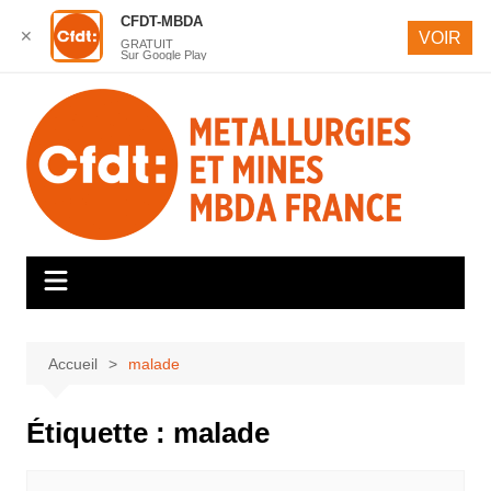
CFDT-MBDA
✕
VOIR
GRATUIT
Sur Google Play
Aller
au
contenu
Accueil
malade
Étiquette :
malade