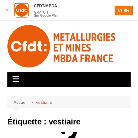
CFDT-MBDA
✕
VOIR
GRATUIT
Sur Google Play
Aller
au
contenu
Accueil
vestiaire
Étiquette :
vestiaire