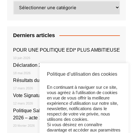
Catégories
Derniers articles
POUR UNE POLITIQUE EDI* PLUS AMBITIEUSE
10 juin 2026
Déclaration 2026
18 mai 2026
Politique d’utilisation des cookies
Résultats du vote électronique
En continuant à naviguer sur ce site,
17 mars 2026
vous agréez à l’utilisation de cookies
Vote Signature de l’Accord NOE 2026
en vue de vous offrir la meilleure
expérience d'utilisation sur notre site,
12 mars 2026
newsletter, notifications dans le
Politique Salariale 2026 : Réunion du 20 février
respect de votre vie privée, nous
2026 – acte 1
utilisons des cookies.
Si vous désirez en connaître
20 février 2026
davantage et accéder aux paramètres