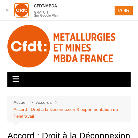
CFDT-MBDA
✕
VOIR
GRATUIT
Sur Google Play
Aller
au
contenu
Accueil
Accords
Accord : Droit à la Déconnexion & expérimentation du
Télétravail
Accord : Droit à la Déconnexion