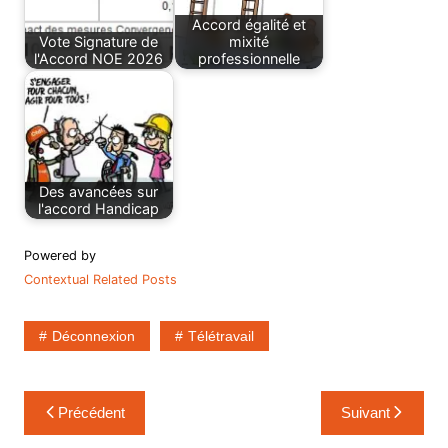
Accord égalité et
Vote Signature de
mixité
l'Accord NOE 2026
professionnelle
Des avancées sur
l'accord Handicap
Powered by
Contextual Related Posts
Déconnexion
Télétravail
Navigation
Précédent
Suivant
de