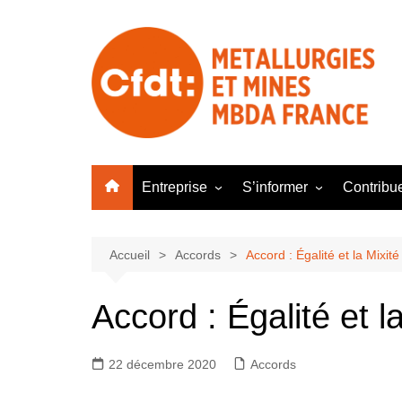
Aller
au
contenu
Entreprise
S’informer
Contribu
Bourges
Newsletter
Parlons S
Plessis
Questions Vie de l’Entrepr
Velotaf
Accueil
Accords
Accord : Égalité et la Mixit
Nos tracts
Nos enqu
Accord : Égalité et l
Le Basic des Mesures
Sociales
Parlons Logement
22 décembre 2020
Accords