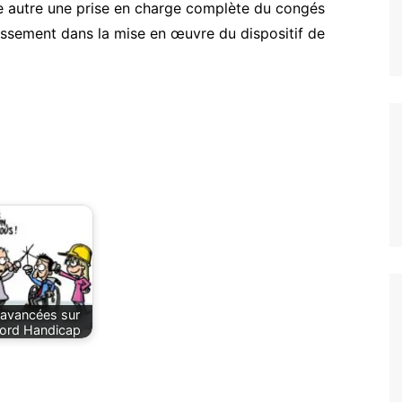
un coup de pouce pour votre
e autre une prise en charge complète du congés
Les accords
logement
lissement dans la mise en œuvre du dispositif de
Vie au Travail
avancées sur
cord Handicap