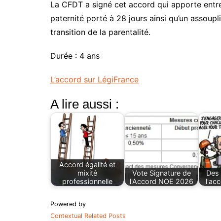
La CFDT a signé cet accord qui apporte entr
paternité porté à 28 jours ainsi qu’un assoup
transition de la parentalité.
Durée : 4 ans
L’accord sur LégiFrance
A lire aussi :
Accord égalité et
mixité
Vote Signature de
Des 
professionnelle
l'Accord NOE 2026
l'ac
Powered by
Contextual Related Posts