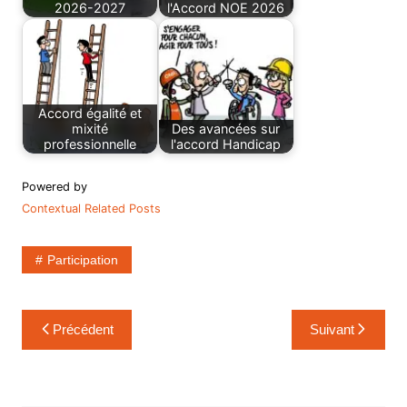
2026-2027
l'Accord NOE 2026
Accord égalité et
mixité
Des avancées sur
professionnelle
l'accord Handicap
Powered by
Contextual Related Posts
Participation
Navigation
Précédent
Suivant
de
l’article