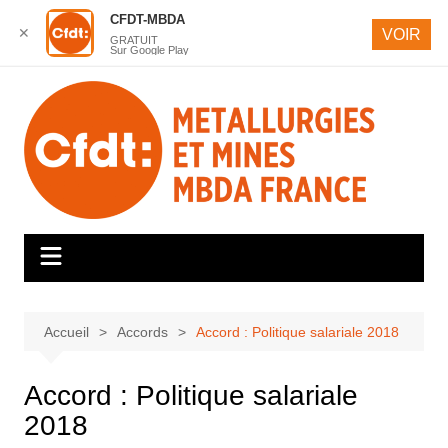
CFDT-MBDA
✕
VOIR
GRATUIT
Sur Google Play
Aller
au
contenu
Accueil
Accords
Accord : Politique salariale 2018
Accord : Politique salariale
2018