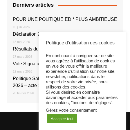
Derniers articles
POUR UNE POLITIQUE EDI* PLUS AMBITIEUSE
10 juin 2026
Déclaration 2026
18 mai 2026
Politique d’utilisation des cookies
Résultats du vote électronique
En continuant à naviguer sur ce site,
17 mars 2026
vous agréez à l’utilisation de cookies
Vote Signature de l’Accord NOE 2026
en vue de vous offrir la meilleure
expérience d'utilisation sur notre site,
12 mars 2026
newsletter, notifications dans le
Politique Salariale 2026 : Réunion du 20 février
respect de votre vie privée, nous
2026 – acte 1
utilisons des cookies.
Si vous désirez en connaître
20 février 2026
davantage et accéder aux paramètres
des cookies, "boutons de réglages".
Gérez votre consentement
Accepter tout