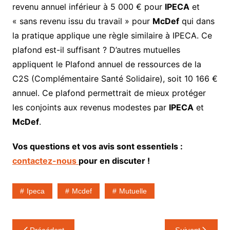
revenu annuel inférieur à 5 000 € pour
IPECA
et
« sans revenu issu du travail » pour
McDef
qui dans
la pratique applique une règle similaire à IPECA. Ce
plafond est-il suffisant ? D’autres mutuelles
appliquent le Plafond annuel de ressources de la
C2S (Complémentaire Santé Solidaire), soit 10 166 €
annuel. Ce plafond permettrait de mieux protéger
les conjoints aux revenus modestes par
IPECA
et
McDef
.
Vos questions et vos avis sont essentiels :
contactez-nous
pour en discuter !
Ipeca
Mcdef
Mutuelle
Navigation