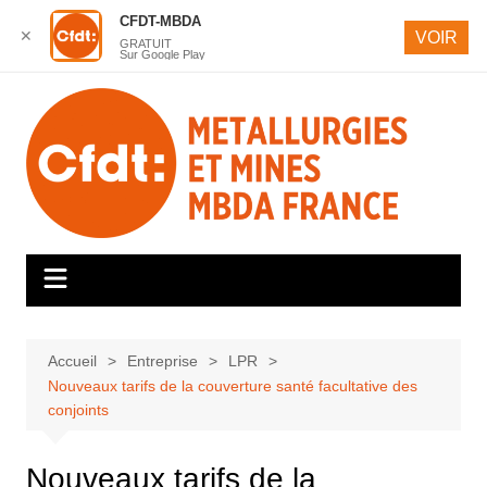
CFDT-MBDA
✕
VOIR
GRATUIT
Sur Google Play
Aller
au
contenu
Accueil
Entreprise
LPR
Nouveaux tarifs de la couverture santé facultative des
conjoints
Nouveaux tarifs de la