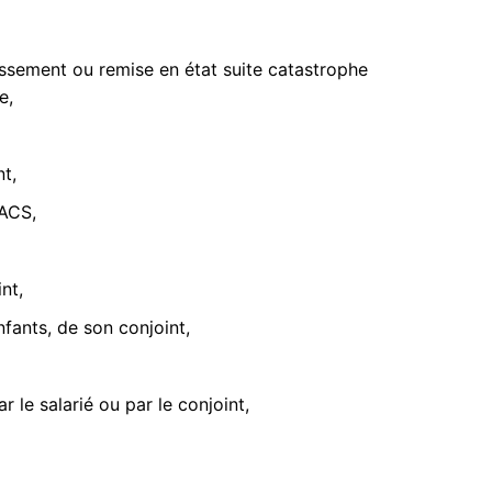
issement ou remise en état suite catastrophe
e,
t,
PACS,
nt,
nfants, de son conjoint,
r le salarié ou par le conjoint,