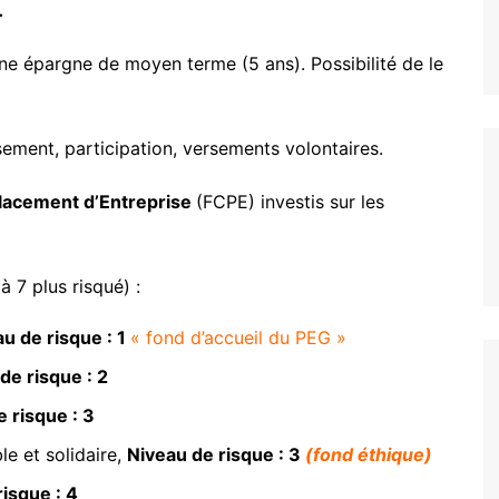
un coup de pouce pour votre
.
Les accords
logement
Vie au Travail
une épargne de moyen terme (5 ans). Possibilité de le
sement, participation, versements volontaires.
lacement d’Entreprise
(FCPE) investis sur les
à 7 plus risqué) :
u de risque : 1
« fond d’accueil du PEG »
de risque : 2
 risque : 3
e et solidaire,
Niveau de risque : 3
(fond éthique)
isque : 4