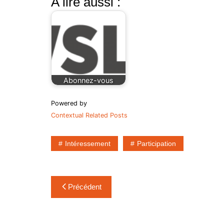
A lire aussi :
Abonnez-vous
Powered by
Contextual Related Posts
Intéressement
Participation
Navigation
Précédent
de
l’article