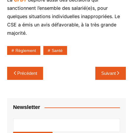
sanctionnent l’ensemble des salarié(e)s, pour
quelques situations individuelles inappropriées. Le
CSE a émis un avis défavorable, à la très grande
majorité.
Règlement
Santé
Navigation
Précédent
Suivant
de
l’article
Newsletter