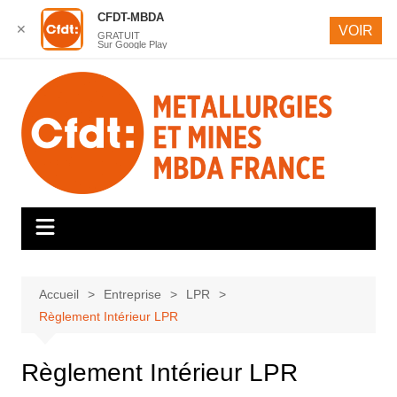
CFDT-MBDA
✕
VOIR
GRATUIT
Sur Google Play
Aller
au
contenu
Accueil
Entreprise
LPR
Règlement Intérieur LPR
Règlement Intérieur LPR