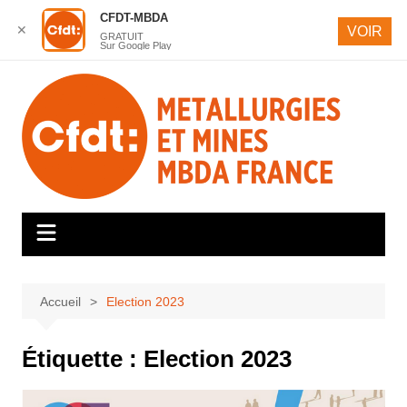
CFDT-MBDA
✕
VOIR
GRATUIT
Sur Google Play
Aller
au
contenu
Accueil
Election 2023
Étiquette :
Election 2023