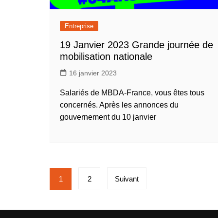
Entreprise
19 Janvier 2023 Grande journée de
mobilisation nationale
16 janvier 2023
Salariés de MBDA-France, vous êtes tous
concernés. Après les annonces du
gouvernement du 10 janvier
Pagination
1
2
Suivant
des
publications