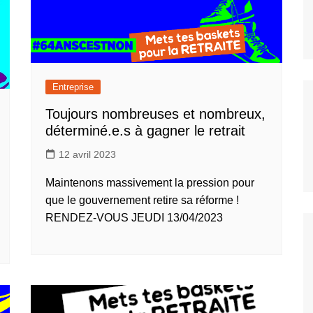
un coup de pouce pour votre
Les accords
logement
Vie au Travail
Entreprise
Toujours nombreuses et nombreux,
déterminé.e.s à gagner le retrait
12 avril 2023
Maintenons massivement la pression pour
que le gouvernement retire sa réforme !
RENDEZ-VOUS JEUDI 13/04/2023