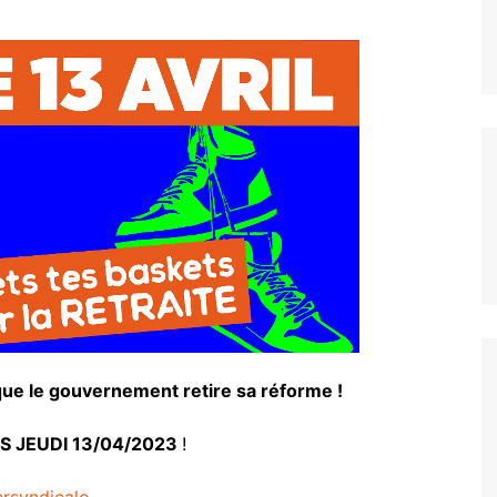
un coup de pouce pour votre
Les accords
logement
Vie au Travail
ue le gouvernement retire sa réforme !
 JEUDI 13/04/2023
!