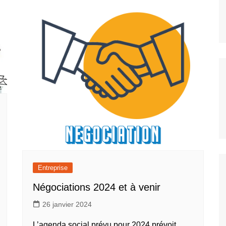
un coup de pouce pour votre
Les accords
logement
Vie au Travail
Entreprise
Négociations 2024 et à venir
26 janvier 2024
L’agenda social prévu pour 2024 prévoit