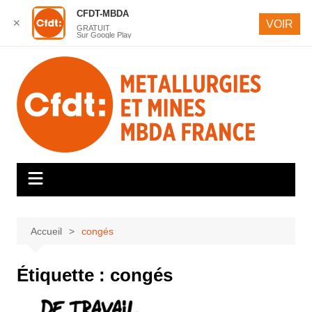
CFDT-MBDA
✕
VOIR
GRATUIT
Sur Google Play
Aller
au
contenu
Accueil
congés
Étiquette :
congés