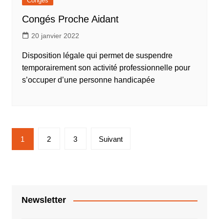
Congés
Congés Proche Aidant
20 janvier 2022
Disposition légale qui permet de suspendre
temporairement son activité professionnelle pour
s’occuper d’une personne handicapée
Pagination
1
2
3
Suivant
des
publications
Newsletter