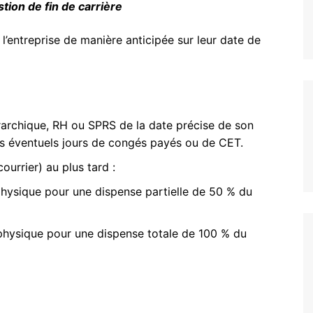
un coup de pouce pour votre
tion de fin de carrière
Les accords
logement
Vie au Travail
l’entreprise de manière anticipée sur leur date de
archique, RH ou SPRS de la date précise de son
s éventuels jours de congés payés ou de CET.
ourrier) au plus tard :
physique pour une dispense partielle de 50 % du
physique pour une dispense totale de 100 % du