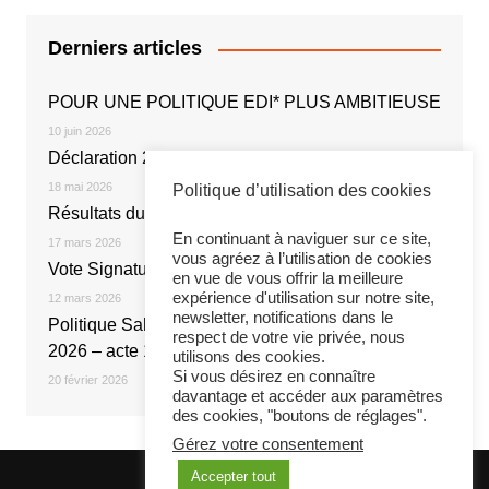
Derniers articles
POUR UNE POLITIQUE EDI* PLUS AMBITIEUSE
10 juin 2026
Déclaration 2026
18 mai 2026
Politique d’utilisation des cookies
Résultats du vote électronique
En continuant à naviguer sur ce site,
17 mars 2026
vous agréez à l’utilisation de cookies
Vote Signature de l’Accord NOE 2026
en vue de vous offrir la meilleure
expérience d'utilisation sur notre site,
12 mars 2026
newsletter, notifications dans le
Politique Salariale 2026 : Réunion du 20 février
respect de votre vie privée, nous
2026 – acte 1
utilisons des cookies.
Si vous désirez en connaître
20 février 2026
davantage et accéder aux paramètres
des cookies, "boutons de réglages".
Gérez votre consentement
Accepter tout