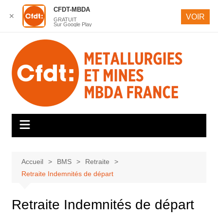
CFDT-MBDA
✕
VOIR
GRATUIT
Sur Google Play
Aller
au
contenu
Accueil
BMS
Retraite
Retraite Indemnités de départ
Retraite Indemnités de départ